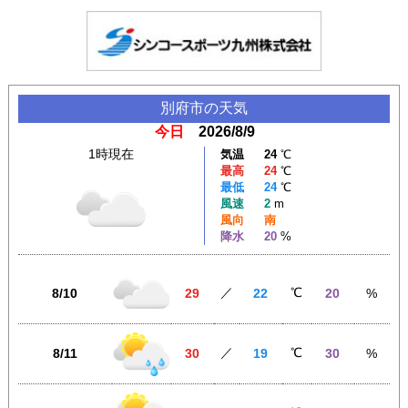
別府市
の天気
今日
2026/8/9
1時現在
気温
24
℃
最高
24
℃
最低
24
℃
風速
2
m
風向
南
降水
20
%
／
℃
8/10
29
22
20
%
／
℃
8/11
30
19
30
%