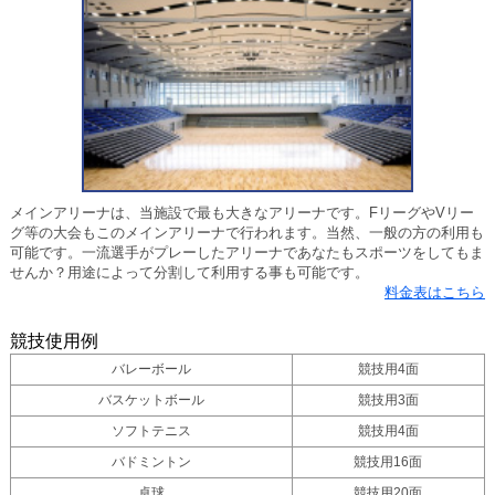
メインアリーナは、当施設で最も大きなアリーナです。FリーグやVリー
グ等の大会もこのメインアリーナで行われます。当然、一般の方の利用も
可能です。一流選手がプレーしたアリーナであなたもスポーツをしてもま
せんか？用途によって分割して利用する事も可能です。
料金表はこちら
競技使用例
バレーボール
競技用4面
バスケットボール
競技用3面
ソフトテニス
競技用4面
バドミントン
競技用16面
卓球
競技用20面