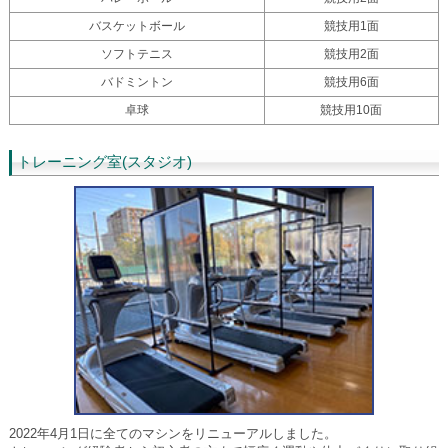
バスケットボール
競技用1面
ソフトテニス
競技用2面
バドミントン
競技用6面
卓球
競技用10面
トレーニング室(スタジオ)
2022年4月1日に全てのマシンをリニューアルしました。