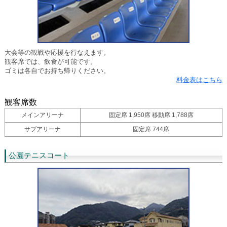
大会等の観戦や応援を行なえます。
観客席では、飲食が可能です。
ゴミは各自でお持ち帰りください。
料金表はこちら
観客席数
メインアリーナ
固定席 1,950席 移動席 1,788席
サブアリーナ
固定席 744席
公園テニスコート